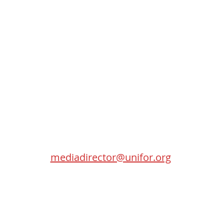
Contact
SEC
Randy Kitt
Media Director
115 Gordon Baker Road
Toronto (Ontario) M2H 0A8
mediadirector@unifor.org