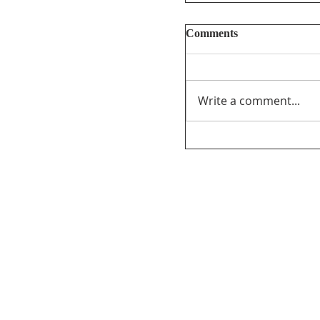
Comments
Write a comment...
MAP’s Randy Kitt P
Canadian Content