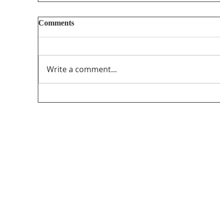
Comments
Write a comment...
MAP’s Randy Kitt Presents for CRTC on
Canadian Content