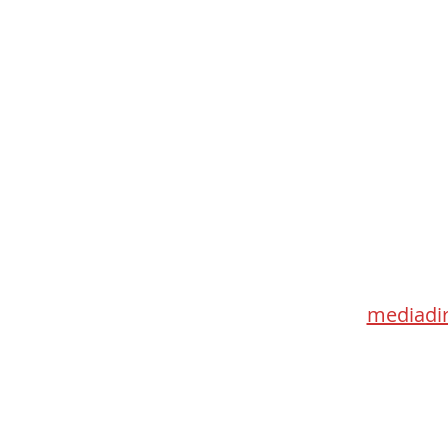
Med
115 Go
Toronto 
mediadir