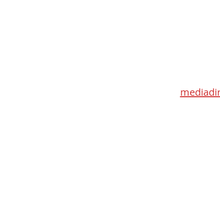
Med
115 Go
Toronto 
mediadir