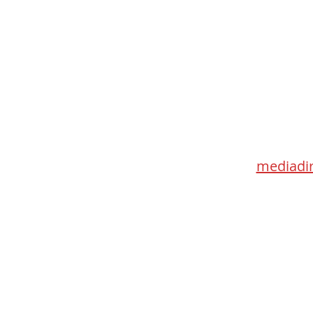
Med
115 Go
Toronto 
mediadir