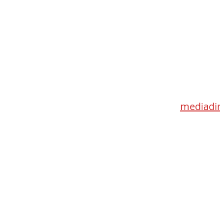
Med
115 Go
Toronto 
mediadir