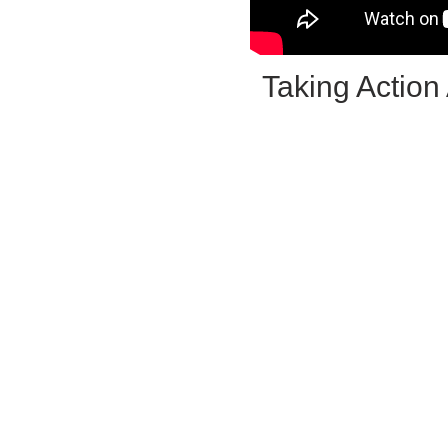
Taking Action
Med
115 Go
Toronto 