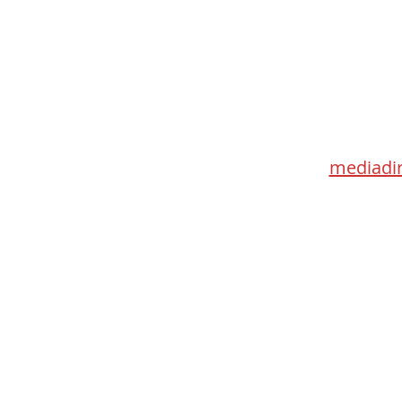
Med
115 Go
Toronto 
mediadir