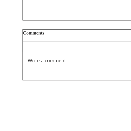
Comments
Write a comment...
Récapitulatif Rogers/Shaw : Que peut faire
le CRTC de cette fusion ?