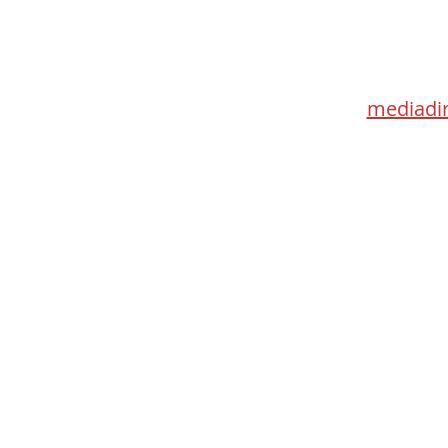
Med
115 Go
Toronto 
mediadir