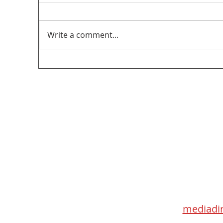
Write a comment...
Récapitulatif Rogers/Shaw : Que peut faire
le CRTC de cette fusion ?
Med
115 Go
Toronto 
mediadir