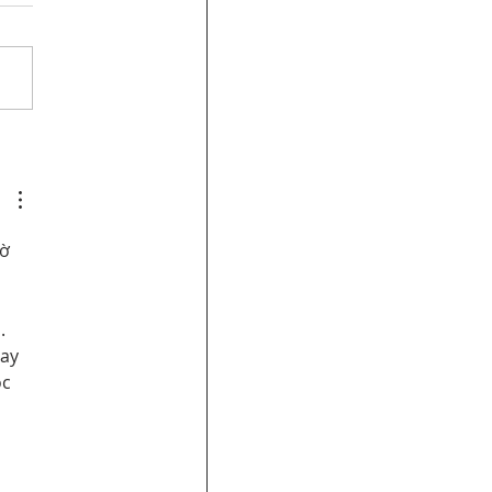
sents for CRTC on
ờ 
 
. 
ay 
c 