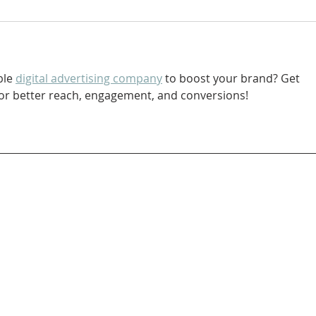
ble 
digital advertising company
 to boost your brand? Get 
for better reach, engagement, and conversions!
Contact
SEC
Randy Kitt
Media Director
115 Gordon Baker Road