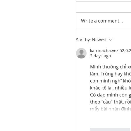
Write a comment...
Sort by:
Newest
katrinacha.vez.52.0.
Unifor’s final submi
2 days ago
PathForward – Defi
Mình thường chỉ x
program” andsupport
làm. Trúng hay khô
distribution ofCana
the audio-visual sect
con mình nghĩ khô
khác kể lại, nhiều
Có dạo mình còn g
theo “cầu” thật, r
mấy bài nhận định