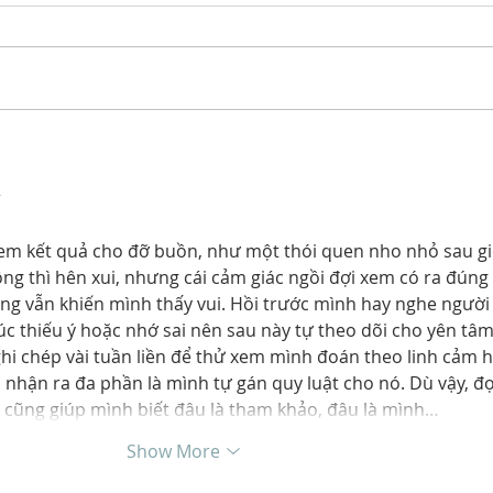
2
ssion regarding The
MAP’s Randy Kitt Pre
ning “Canadian
Canadian Content
em kết quả cho đỡ buồn, như một thói quen nho nhỏ sau gi
ing the creation and
ng thì hên xui, nhưng cái cảm giác ngồi đợi xem có ra đúng 
dian programming in
or
ng vẫn khiến mình thấy vui. Hồi trước mình hay nghe người
 lúc thiếu ý hoặc nhớ sai nên sau này tự theo dõi cho yên tâm
hi chép vài tuần liền để thử xem mình đoán theo linh cảm h
ồi nhận ra đa phần là mình tự gán quy luật cho nó. Dù vậy, đọ
 cũng giúp mình biết đâu là tham khảo, đâu là mình…
Show More