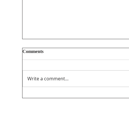
Comments
Write a comment...
Unifor’s final submission regarding The
PathForward – Defining “Canadian
program” andsupporting the creation and