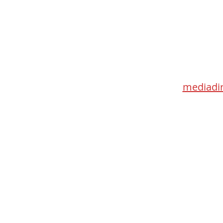
distribution ofCanadian programming in
the audio-visual sector
Med
115 Go
Toronto 
mediadir