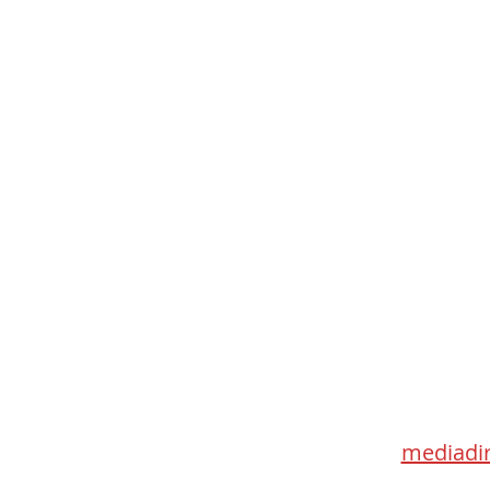
Med
115 Go
Toronto 
mediadir